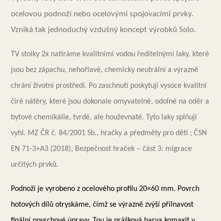
ocelovou podnoží nebo ocelovými spojovacími prvky.
Vzniká tak jednoduchý vzdušný koncept výrobků Solo.
TV stolky 2x natíráme kvalitními vodou ředitelnými laky, které
jsou bez zápachu, nehořlavé, chemicky neutrální a výrazně
chrání životní prostředí. Po zaschnutí poskytují vysoce kvalitní
čiré nátěry, které jsou dokonale omyvatelné, odolné na oděr a
bytové chemikálie, tvrdé, ale houževnaté. Tyto laky splňují
vyhl. MZ ČR č. 84/2001 Sb., hračky a předměty pro děti ; ČSN
EN 71-3+A3 (2018), Bezpečnost hraček – část 3: migrace
určitých prvků.
Podnoží je vyrobeno z ocelového profilu 20×60 mm. Povrch
hotových dílů
otryskáme, čímž se výrazně zvýší přilnavost
finální povrchové úpravy. Tou je prášková barva komaxit v