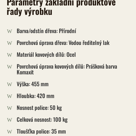
Parametry základní produktové
řady výrobku
Barva/odstín dřeva: Přírodní
W
Povrchová úprava dřeva: Vodou ředitelný lak
W
Materiál kovových dílů: Ocel
W
Povrchová úprava kovových dílů: Prášková barva
W
Komaxit
Výška: 455 mm
W
Hloubka: 420 mm
W
Nosnost police: 50 kg
W
Celková nosnost: 100 kg
W
Tloušťka police: 35 mm
W