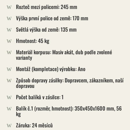
Rozteč mezi policemi: 245 mm
W
Výška první police od země: 170 mm
W
Světlá výška od země: 135 mm
W
Hmotnost: 45 kg
W
Materiál korpusu: Masiv akát, dub podle zvolené
W
varianty
Montáž (kompletace) výrobku: Ano
W
Způsob dopravy zásilky: Dopravcem, zákazníkem, naší
W
dopravou
Počet balíků v zásilce: 1
W
Balík č.1 (rozměr, hmotnost): 350x450x1600 mm, 56
W
kg
Záruka: 24 měsíců
W