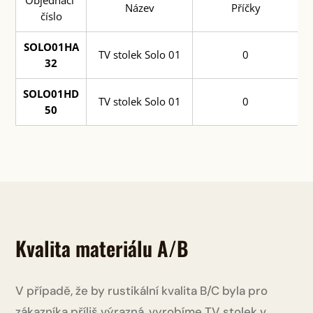
Název
Příčky
číslo
SOLO01HA
TV stolek Solo 01
0
32
SOLO01HD
TV stolek Solo 01
0
50
Kvalita materiálu A/B
V případě, že by rustikální kvalita B/C byla pro
zákazníka příliš výrazná, vyrobíme TV stolek v