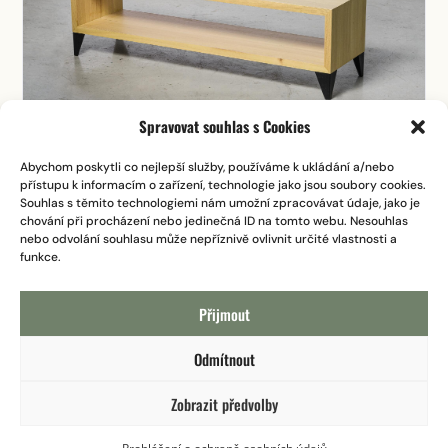
Spravovat souhlas s Cookies
Abychom poskytli co nejlepší služby, používáme k ukládání a/nebo
přístupu k informacím o zařízení, technologie jako jsou soubory cookies.
TV stolek MONO 01
Souhlas s těmito technologiemi nám umožní zpracovávat údaje, jako je
chování při procházení nebo jedinečná ID na tomto webu. Nesouhlas
ZOBRAZIT VÝROBEK
nebo odvolání souhlasu může nepříznivě ovlivnit určité vlastnosti a
funkce.
Přijmout
Odmítnout
Zobrazit předvolby
Copyright Enkis a.s. ©️ 2026 | Všechna práva vyhrazena |
Created by
nastartujto.cz