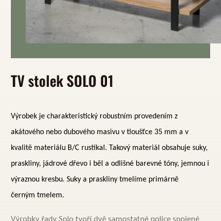
TV stolek SOLO 01
Výrobek je charakteristický robustním provedením
z
akátového nebo dubového masivu v tloušťce 35 mm a v
kvalitě materiálu B/C rustikal. Takový materiál obsahuje suky,
praskliny, jádrové dřevo i běl a odlišné barevné tóny, jemnou i
výraznou kresbu. Suky a praskliny tmelíme primárně
černým tmelem.
Výrobky řady Solo tvoří dvě samostatné police spojené